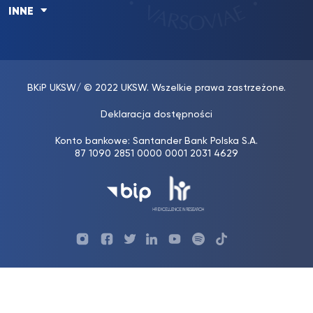
INNE
BKiP UKSW
/ © 2022 UKSW. Wszelkie prawa zastrzeżone.
Deklaracja dostępności
Konto bankowe: Santander Bank Polska S.A.
87 1090 2851 0000 0001 2031 4629
Profil
Profil
Profil
Profil
UKSW
Profil
UKSW
UKSW
UKSW
UKSW
UKSW
YouTube
UKSW
TikTok
Instagram
Facebook
Twitter
Linkedin
YouTube