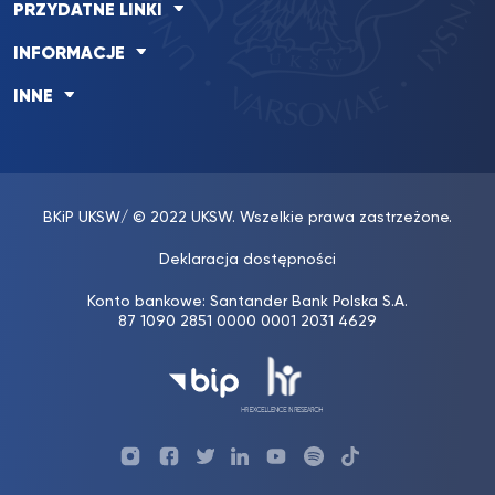
PRZYDATNE LINKI
INFORMACJE
INNE
BKiP UKSW
/ © 2022 UKSW. Wszelkie prawa zastrzeżone.
Deklaracja dostępności
Konto bankowe: Santander Bank Polska S.A.
87 1090 2851 0000 0001 2031 4629
Profil
Profil
Profil
Profil
UKSW
Profil
UKSW
UKSW
UKSW
UKSW
UKSW
YouTube
UKSW
TikTok
Instagram
Facebook
Twitter
Linkedin
YouTube