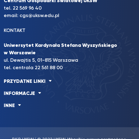
Centrum Gospodarki Światowej UKSW
tel. 22 569 96 40
email:
cgs@uksw.edu.pl
KONTAKT
Uniwersytet Kardynała Stefana Wyszyńskiego
w Warszawie
ul. Dewajtis 5, 01-815 Warszawa
tel. centrala 22 561 88 00
PRZYDATNE LINKI
INFORMACJE
INNE