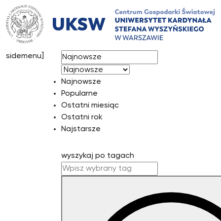
Przejdź
do
treści
[mst-
sortuj wg
sidemenu]
Najnowsze
Popularne
Ostatni miesiąc
Ostatni rok
Najstarsze
wyszykaj po tagach