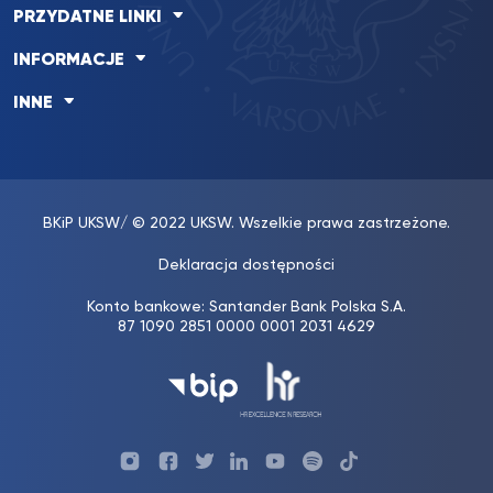
PRZYDATNE LINKI
INFORMACJE
INNE
BKiP UKSW
/ © 2022 UKSW. Wszelkie prawa zastrzeżone.
Deklaracja dostępności
Konto bankowe: Santander Bank Polska S.A.
87 1090 2851 0000 0001 2031 4629
Profil
Profil
Profil
Profil
UKSW
Profil
UKSW
UKSW
UKSW
UKSW
UKSW
YouTube
UKSW
TikTok